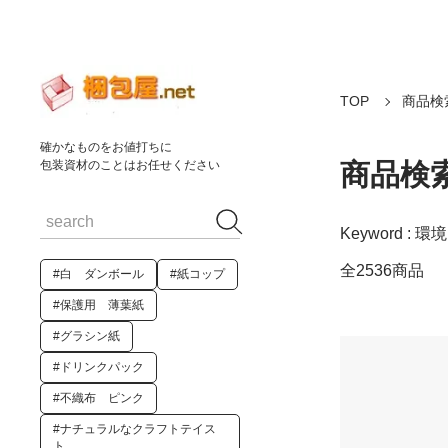
TOP
商品検
確かなものをお値打ちに
商品検
包装資材のことはお任せください
Keyword :
全2536商品
#白 ダンボール
#紙コップ
#保護用 薄葉紙
#グラシン紙
#ドリンクパック
#不織布 ピンク
#ナチュラルなクラフトテイス
ト