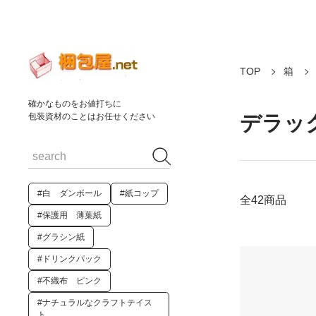
TOP
箱
確かなものをお値打ちに
デラッ
包装資材のことはお任せください
#白 ダンボール
#紙コップ
全42商品
#保護用 薄葉紙
#グラシン紙
#ドリンクパック
#不織布 ピンク
#ナチュラルなクラフトテイス
ト