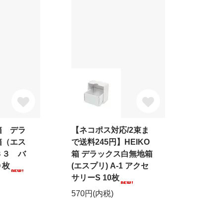
箱 デラ
【ネコポス対応/2束ま
箱（エス
で送料245円】HEIKO
３３ バ
箱 デラックス白無地箱
０枚
(エスプリ) A-1 アクセ
サリーS 10枚
570円(内税)