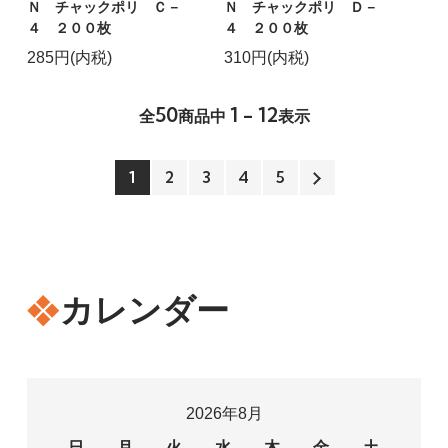
Ｎ チャックポリ Ｃ－
Ｎ チャックポリ Ｄ－
４ ２００枚
４ ２００枚
285円(内税)
310円(内税)
50
1 - 12
全
商品中
表示
1
2
3
4
5
カレンダー
2026年8月
日
月
火
水
木
金
土