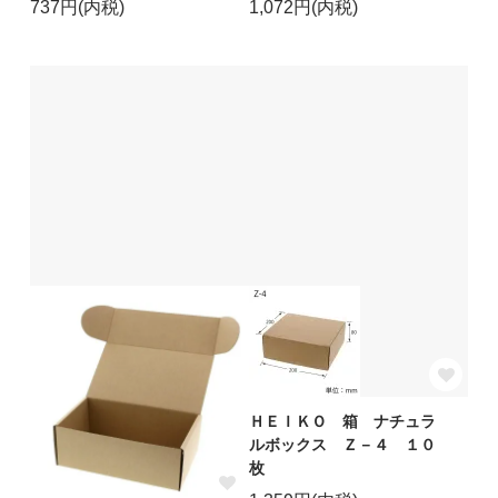
737円(内税)
1,072円(内税)
ＨＥＩＫＯ 箱 ナチュラ
ルボックス Ｚ－４ １０
枚