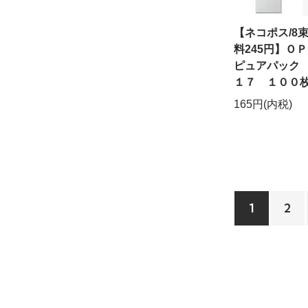
【ネコポス/8
料245円】
ピュアパック
１７ １００
165円(内税)
1
2