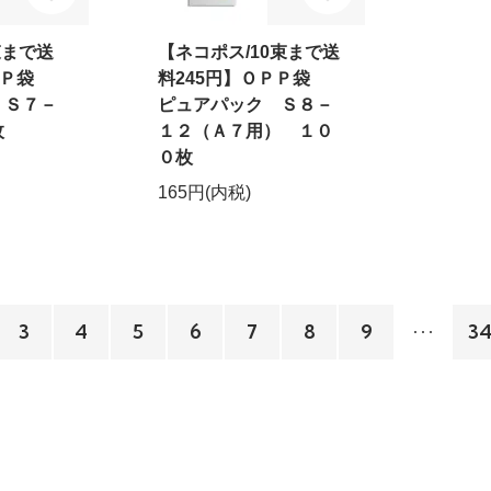
束まで送
【ネコポス/10束まで送
ＯＰＰ袋
料245円】ＯＰＰ袋
 Ｓ７－
ピュアパック Ｓ８－
枚
１２（Ａ７用） １０
０枚
165円(内税)
3
4
5
6
7
8
9
3