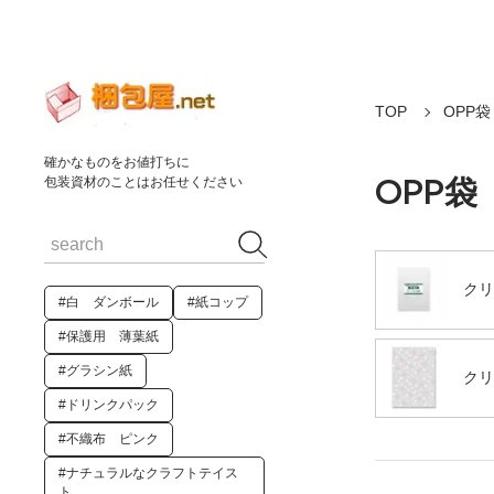
TOP
OPP
確かなものをお値打ちに
OPP袋
包装資材のことはお任せください
クリ
#白 ダンボール
#紙コップ
#保護用 薄葉紙
#グラシン紙
クリ
#ドリンクパック
#不織布 ピンク
#ナチュラルなクラフトテイス
ト