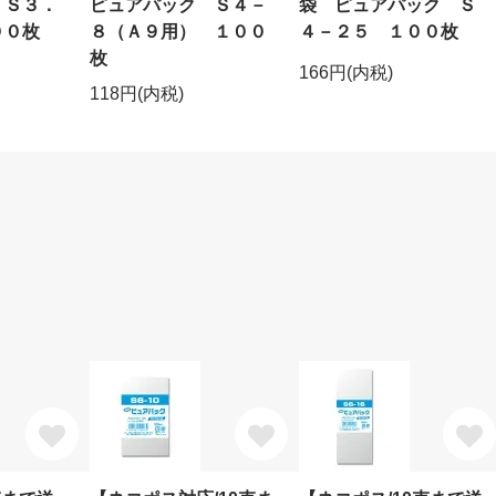
 Ｓ３．
ピュアパック Ｓ４－
袋 ピュアパック Ｓ
００枚
８（Ａ９用） １００
４－２５ １００枚
枚
166円(内税)
118円(内税)