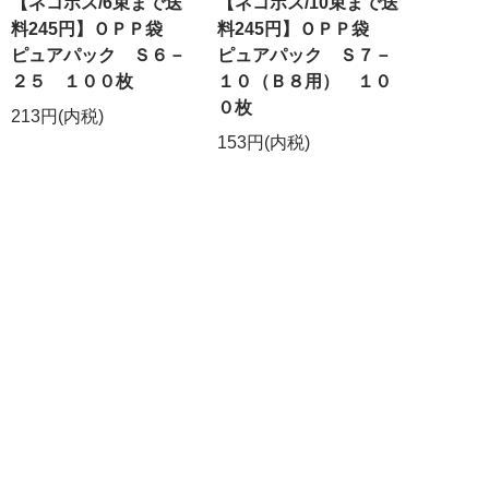
【ネコポス/6束まで送
【ネコポス/10束まで送
料245円】ＯＰＰ袋
料245円】ＯＰＰ袋
ピュアパック Ｓ６－
ピュアパック Ｓ７－
２５ １００枚
１０（Ｂ８用） １０
０枚
213円(内税)
153円(内税)