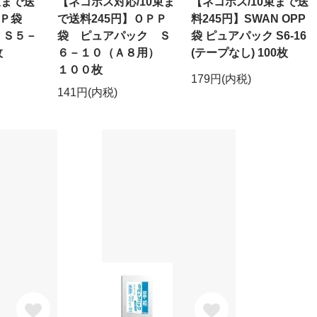
束まで送
【ネコポス対応/10束ま
【ネコポス/10束まで送
ＯＰＰ袋
で送料245円】ＯＰＰ
料245円】SWAN OPP
 Ｓ５－
袋 ピュアパック Ｓ
袋 ピュアパック S6-16
枚
６－１０（Ａ８用）
(テープなし) 100枚
１００枚
179円(内税)
141円(内税)