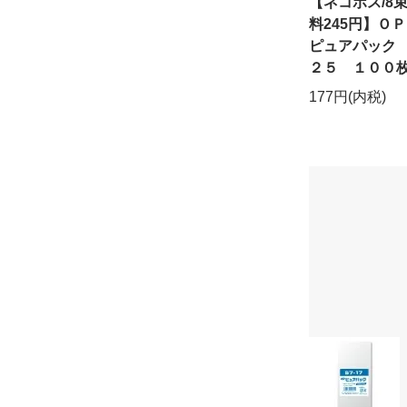
【ネコポス/8
料245円】
ピュアパック
２５ １００
177円(内税)