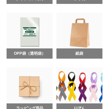
OPP袋（透明袋）
紙袋
ラッピング用品
りぼん