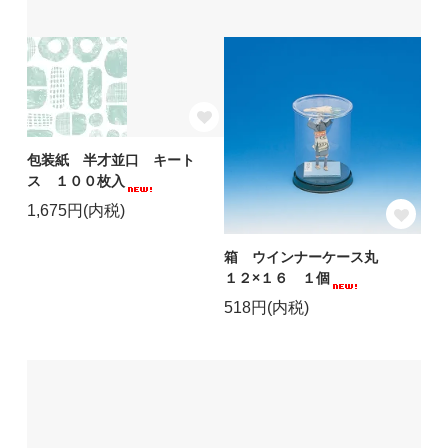
包装紙 半才並口 キート
ス １００枚入
1,675円(内税)
箱 ウインナーケース丸
１２×１６ １個
518円(内税)