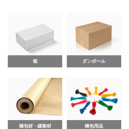
箱
ダンボール
梱包材・緩衝材
梱包用品