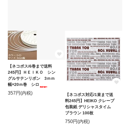
【ネコポス/6巻まで送料
245円】ＨＥＩＫＯ シン
グルサテンリボン 3ｍｍ
幅×20ｍ巻 シロ
357円(内税)
【ネコポス対応/1束まで送
料245円】HEIKO クレープ
包装紙 デリシャスタイム
ブラウン 100枚
750円(内税)