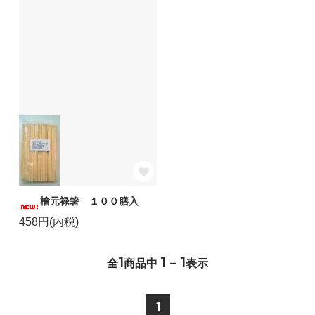
檜元禄箸 １００膳入
458円(内税)
1
1 - 1
全
商品中
表示
1