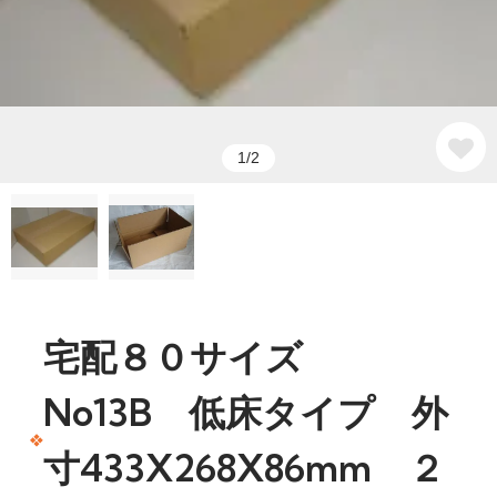
1/2
宅配８０サイズ
No13B 低床タイプ 外
寸433X268X86mm ２