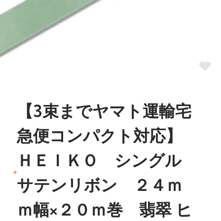
【3束までヤマト運輸宅
急便コンパクト対応】
ＨＥＩＫＯ シングル
サテンリボン ２４ｍ
ｍ幅×２０ｍ巻 翡翠 ヒ