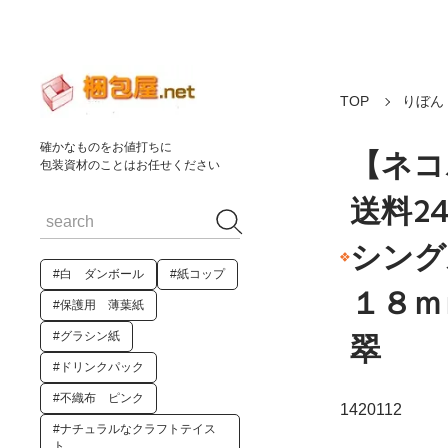
TOP
りぼん
確かなものをお値打ちに
【ネコ
包装資材のことはお任せください
送料2
シン
#白 ダンボール
#紙コップ
１８ｍ
#保護用 薄葉紙
#グラシン紙
翠
#ドリンクパック
#不織布 ピンク
1420112
#ナチュラルなクラフトテイス
ト