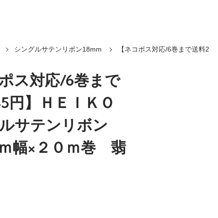
シングルサテンリボン18mm
【ネコポス対応/6巻まで送料2
ポス対応/6巻まで
45円】ＨＥＩＫＯ
グルサテンリボン
ｍ幅×２０ｍ巻 翡