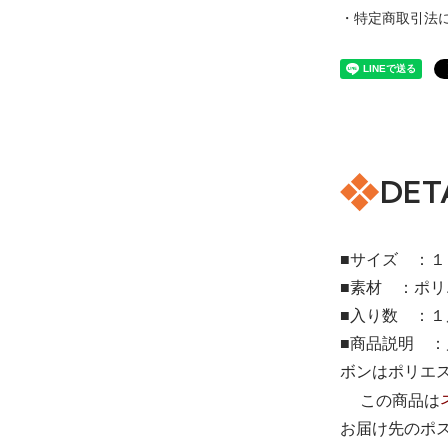
・特定商取引法
DET
■サイズ ：１
■素材 ：ポ
■入り数 ：１
■商品説明 
ボンはポリエ
この商品は
お届け先のポ