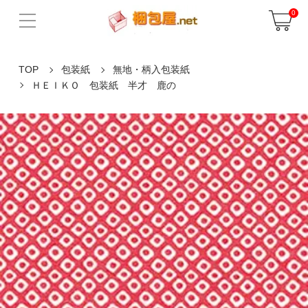
0
TOP
包装紙
無地・柄入包装紙
ＨＥＩＫＯ 包装紙 半才 鹿の