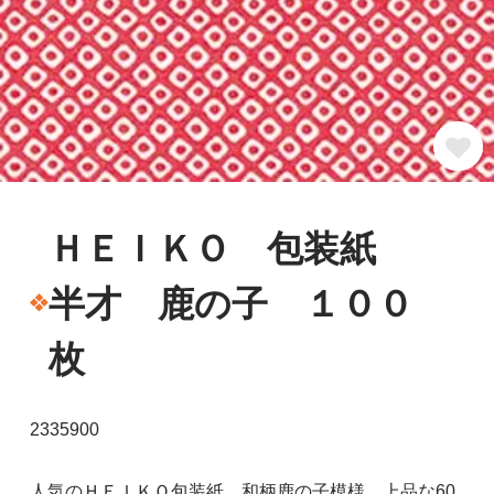
ＨＥＩＫＯ 包装紙
半才 鹿の子 １００
枚
2335900
人気のＨＥＩＫＯ包装紙。和柄鹿の子模様、上品な60