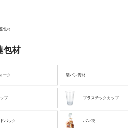
連包材
連包材
ォーク
製パン資材
ップ
プラスチックカップ
ドパック
パン袋