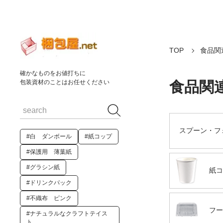
TOP
食品関
確かなものをお値打ちに
食品関
包装資材のことはお任せください
スプーン・フ
#白 ダンボール
#紙コップ
#保護用 薄葉紙
#グラシン紙
紙コ
#ドリンクパック
#不織布 ピンク
フー
#ナチュラルなクラフトテイス
ト