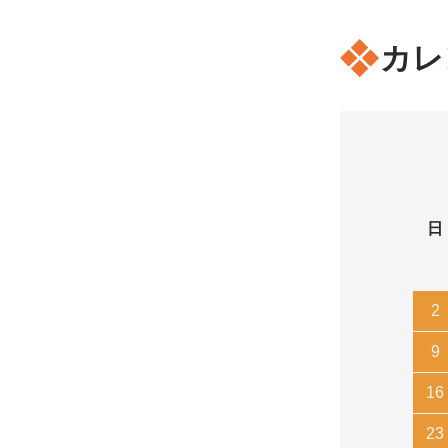
カレ
日
2
9
16
23