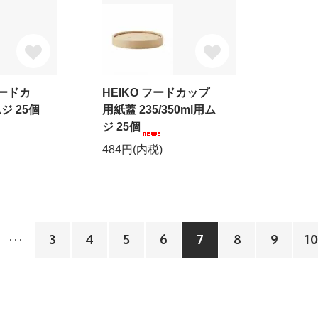
フードカ
HEIKO フードカップ
ムジ 25個
用紙蓋 235/350ml用ム
ジ 25個
484円(内税)
3
4
5
6
7
8
9
10